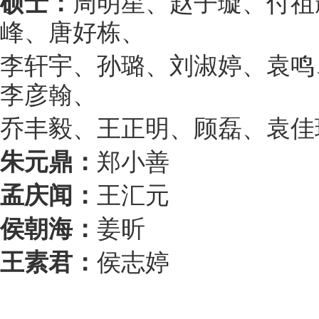
硕士：
周明星、赵子璇、付祖
峰、唐好栋、
李轩宇、孙璐、刘淑婷、袁鸣
李彦翰、
乔丰毅、王正明、顾磊、袁佳
朱元鼎：
郑小善
孟庆闻：
王汇元
侯朝海：
姜昕
王素君：
侯志婷