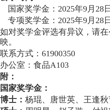
国家奖学金：
年
月
202
5
9
28
专项奖学金：
年
月
202
5
9
28
如对奖学金评选有异议，请在
映。
联系方式：
61900350
办公室：食品
A103
附：
国家奖学金：
博士：
杨琨、唐世英
、
王逢秋