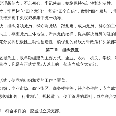
定理想信念，不忘初心、牢记使命，始终保持先进性和纯洁性。
位，牢固树立
“
四个意识
”
，坚定
“
四个自信
”
，做到
“
四个服从
”
，
决维护党中央权威和集中统一领导。
，组织引领党员、群众听党话、跟党走，成为党员、群众的主
主，尊重党员主体地位，严肃党的纪律，提高解决自身问题的
分发挥积极性主动性创造性，确保党的路线方针政策和决策部
第二章 组织设置
域为主，以单独组建为主要方式。企业、农村、机关、学校、
单位，凡是有正式党员3
人以上的，都应当成立党支部。
式，使党的组织和党的工作全覆盖。
织，专业市场、商业街区、商务楼宇等，符合条件的，应当成
照地域相邻、行业相近、规模适当、便于管理的原则，成立联合
等，符合条件的，应当成立党支部。