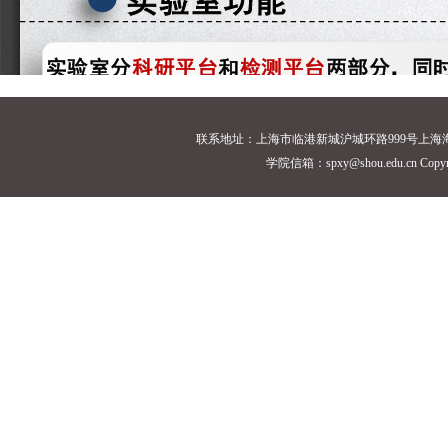
联系地址：上海市临港新城沪城环路999号上海海洋大学18
学院信箱：spxy@shou.edu.cn Cop