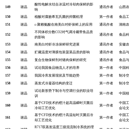
酸性电解水结合冰温对冷却肉保鲜的影
149
谢晶
通讯作者
山西
响
150
谢晶
植酸对腐败希瓦氏菌的抑菌机理
第一作者
食品
151
谢晶
ε-
聚赖氨酸在南美白对虾保鲜上的应用
通讯作者
湖南
不同体积分数
CO2
对气调冷藏带鱼品质
152
谢晶
通讯作者
食品
的影响
153
谢晶
南美白对虾冷冻保鲜研究进展
通讯作者
安徽
154
谢晶
贮藏温度对薄膜包装菠菜品质的影响
通讯作者
食品
155
谢晶
复合生物保鲜剂对猪肉保鲜的研究
通讯作者
食品
156
谢晶
试论我国食品物流人才的培养
第一作者
中国
157
谢晶
我国冷库发展现状及节能趋势
第一作者
制冷
158
谢晶
蒸发式冷凝器结构的变迁
第一作者
制冷
试论新形势下制冷与空调行业的职业培
159
谢晶
第一作者
中国
训
基于
CFD
技术的橙汁超高温瞬时灭菌后
中国
160
谢
晶
第一作者
冷却工艺优化
会论
基于
CFD
技术的橙汁高温短时灭菌后冷
中国
161
谢晶
第一作者
却工艺优化
会论
R717
双蒸发温度三级混流制冷系统的理