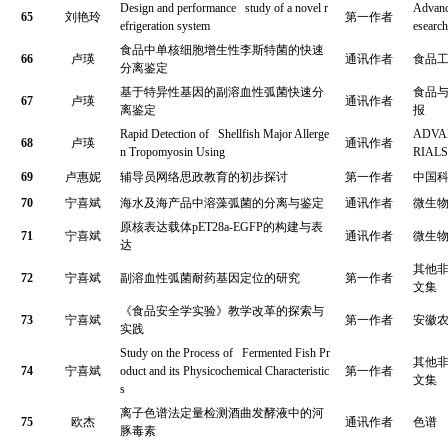
Design and performance study of a novel r
Advanc
65
刘艳玲
第一作者
efrigeration system
esearch
食品中单核细胞增生性李斯特菌的快速
66
卢瑛
通讯作者
食品
分离鉴定
基于特异性基因的副溶血性弧菌快速分
食品
67
卢瑛
通讯作者
离鉴定
报
Rapid Detection of Shellfish Major Allerge
ADVA
68
卢瑛
通讯作者
n Tropomyosin Using
RIAL
69
卢惠妮
辅导员网络思政教育的初步探讨
第一作者
中国
70
宁喜斌
海水及海产品中溶藻弧菌的分离与鉴定
通讯作者
微生
原核表达载体
pET28a-EGFP
的构建与表
71
宁喜斌
通讯作者
微生
达
其他
72
宁喜斌
副溶血性弧菌耐药基因定位的研究
第一作者
文集
《食品安全学实验》教学改革的探索与
73
宁喜斌
第一作者
安徽
实践
Study on the Process of Fermented Fish Pr
其他
74
宁喜斌
oduct and its Physicochemical Characteristic
第一作者
文集
s
离子色谱法定量检测酒曲发酵液中的河
75
欧杰
通讯作者
色谱
豚毒素