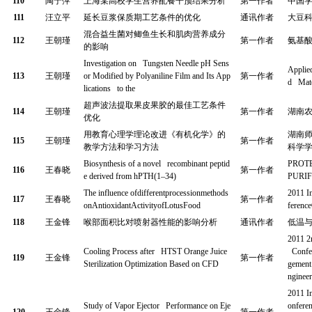
110
陶宁萍
上海某高校学生营养配餐干预结果分析
第一作者
中国
111
汪立平
延长豆浆保质期工艺条件的优化
通讯作者
大豆
混合益生菌对鲫鱼生长和肌肉营养成分
112
王朝瑾
第一作者
氨基
的影响
Investigation on Tungsten Needle pH Sens
Applie
113
王朝瑾
or Modified by Polyaniline Film and Its App
第一作者
d Mate
lications to the
超声波法提取果皮果胶的最佳工艺条件
114
王朝瑾
第一作者
湖南
优化
用教育心理学理论改进《有机化学》的
湖南
115
王朝瑾
第一作者
教学方法和学习方法
科学
Biosynthesis of a novel recombinant peptid
PROT
116
王春晓
第一作者
e derived from hPTH(1–34)
PURIF
The influence ofdifferentprocessionmethods
2011 I
117
王春晓
第一作者
onAntioxidantActivityofLotusFood
ferenc
118
王金锋
喉部面积比对喷射器性能的影响分析
通讯作者
低温
2011 2n
Cooling Process after HTST Orange Juice
Confer
119
王金锋
第一作者
Sterilization Optimization Based on CFD
gement
ngineer
2011 I
Study of Vapor Ejector Performance on Eje
onferen