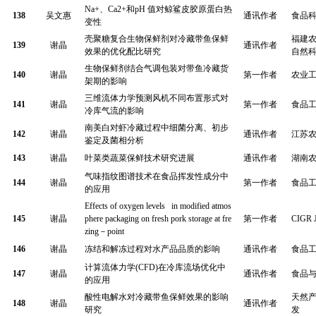
Na+
、
Ca2+
和
pH
值对鲸鲨皮胶原蛋白热
138
吴文惠
通讯作者
食品
变性
壳聚糖复合生物保鲜剂对冷藏带鱼保鲜
福建
139
谢晶
通讯作者
效果的优化配比研究
自然
生物保鲜剂结合气调包装对带鱼冷藏货
140
谢晶
第一作者
农业
架期的影响
三维流体力学预测风机不同布置形式对
141
谢晶
第一作者
食品
冷库气流的影响
南美白对虾冷藏过程中细菌分离、初步
142
谢晶
通讯作者
江苏
鉴定及菌相分析
143
谢晶
叶菜类蔬菜保鲜技术研究进展
通讯作者
湖南
气味指纹图谱技术在食品挥发性成分中
144
谢晶
第一作者
食品
的应用
Effects of oxygen levels in modified atmos
145
谢晶
phere packaging on fresh pork storage at fre
第一作者
CIGR J
zing
－
point
146
谢晶
冻结和解冻过程对水产品品质的影响
通讯作者
食品
计算流体力学
(CFD)
在冷库流场优化中
147
谢晶
通讯作者
食品
的应用
酸性电解水对冷藏带鱼保鲜效果的影响
天然
148
谢晶
通讯作者
研究
发