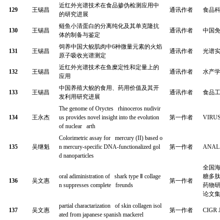
近红外光谱技术在食品掺伪检测应用中
129
王锡昌
通讯作者
食品
的研究进展
鲢鱼小清蛋白的分离纯化及其单克隆抗
130
王锡昌
通讯作者
中国
体的制备与鉴定
饲养中国大鲵肌肉中
6
种微量元素的火焰
131
王锡昌
通讯作者
光谱
原子吸收光谱测定
近红外光谱技术在鱼糜定性和定量上的
132
王锡昌
通讯作者
水产
应用
中国养殖大鲵的食用、药用价值及其开
133
王锡昌
通讯作者
食品
发利用研究进展
The genome of Oryctes rhinoceros nudivir
134
王永杰
us provides novel insight into the evolution
第一作者
VIRU
of nuclear arth
Colorimetric assay for mercury (II) based o
135
吴继魁
n mercury-specific DNA-functionalized gol
第一作者
ANAL
d nanoparticles
全国
oral adiministration of shark type
Ⅱ
collage
糖多
136
吴文惠
第一作者
n suppresses complete freunds
药物
论文
partial charactarization of skin collagen isol
137
吴文惠
第一作者
CIGR J
ated from japanese spanish mackerel