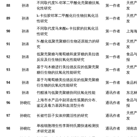
不同取代度
N-
邻苯二甲酰化壳聚糖抗氧
天然
88
孙涛
第一作者
化性研究
发
k-
卡拉胶邻苯二甲酰化衍生物抗氧化活
天然
89
孙涛
第一作者
性研究
发
不同取代度马来酰
κ-
卡拉胶的抗氧化活
90
孙涛
第一作者
上海
性研究
N-
酰化低聚壳聚糖衍生物还原能力的研
天然
91
孙涛
第一作者
究
发
低聚壳聚糖与葡萄糖和麦芽糖的美拉德
食品
92
孙涛
第一作者
反应及衍生物抗氧化性能研究
报
基于与木糖进行美拉德反应的低聚壳聚
天然
93
孙涛
第一作者
糖衍生物的抗氧化性能研究
发
基于与葡萄糖美拉德反应的低聚壳聚糖
94
孙涛
第一作者
食品
衍生物的抗氧化性能研究
95
孙涛
竹醋液与低聚壳聚糖协同抗氧化性能
通讯作者
东北
上海市水产品中副溶血性弧菌的分布、
食品
96
孙晓红
通讯作者
鉴定及毒力基因和血清型分布
报
天然
97
孙晓红
长裙竹荪子实体抑菌活性的研究
通讯作者
发
单核细胞增生性李斯特氏菌快速检测技
98
孙晓红
通讯作者
湖南
术研究进展