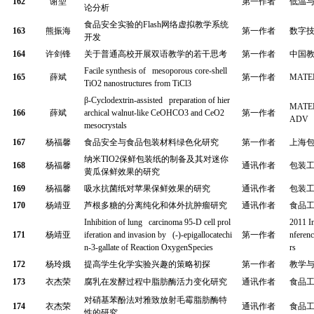
162
谢堃
第一作者
低温
论分析
食品安全实验的
Flash
网络虚拟教学系统
163
熊振海
第一作者
数字
开发
164
许剑锋
关于普通高校开展双语教学的若干思考
第一作者
中国
Facile synthesis of mesoporous core-shell
165
薛斌
第一作者
MATE
TiO2 nanostructures from TiCl3
β-Cyclodextrin-assisted preparation of hier
MATER
166
薛斌
archical walnut-like CeOHCO3 and CeO2
第一作者
ADV
mesocrystals
167
杨福馨
食品安全与食品包装材料绿色化研究
第一作者
上海
纳米
TIO2
保鲜包装纸的制备及其对迷你
168
杨福馨
通讯作者
包装
黄瓜保鲜效果的研究
169
杨福馨
吸水抗菌纸对苹果保鲜效果的研究
通讯作者
包装
170
杨靖亚
芦根多糖的分离纯化和体外抗肿瘤研究
通讯作者
食品
Inhibition of lung carcinoma 95-D cell prol
2011 I
171
杨靖亚
iferation and invasion by (-)-epigallocatechi
第一作者
nferenc
n-3-gallate of Reaction OxygenSpecies
rs
172
杨玲娥
提高学生化学实验兴趣的策略初探
第一作者
教学
173
衣杰荣
腐乳在发酵过程中脂肪酶活力变化研究
通讯作者
食品
对硝基苯酚法对雅致放射毛霉脂肪酶特
174
衣杰荣
通讯作者
食品
性的研究