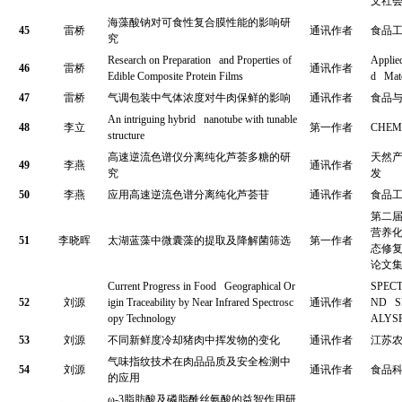
文社
海藻酸钠对可食性复合膜性能的影响研
45
雷桥
通讯作者
食品
究
Research on Preparation and Properties of
Applie
46
雷桥
通讯作者
Edible Composite Protein Films
d Mate
47
雷桥
气调包装中气体浓度对牛肉保鲜的影响
通讯作者
食品
An intriguing hybrid nanotube with tunable
48
李立
第一作者
CHEM
structure
高速逆流色谱仪分离纯化芦荟多糖的研
天然
49
李燕
通讯作者
究
发
50
李燕
应用高速逆流色谱分离纯化芦荟苷
通讯作者
食品
第二
营养
51
李晓晖
太湖蓝藻中微囊藻的提取及降解菌筛选
第一作者
态修
论文
Current Progress in Food Geographical Or
SPEC
52
刘源
igin Traceability by Near Infrared Spectrosc
通讯作者
ND S
opy Technology
ALYS
53
刘源
不同新鲜度冷却猪肉中挥发物的变化
通讯作者
江苏
气味指纹技术在肉品品质及安全检测中
54
刘源
通讯作者
食品
的应用
ω-3
脂肪酸及磷脂酰丝氨酸的益智作用研