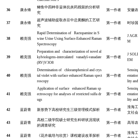
鲫鱼中四种非甾体抗炎药残留的分析研
36
康永锋
第一作者
安徽
究
超声波辅助提取赤豆中总黄酮的工艺研
37
康永锋
第一作者
时珍
究
Rapid Determination of Ractopamine in S
J AGR
38
赖克强
wine Urine Using Surface-Enhanced Raman
第一作者
M
Spectroscopy
Preparation and characterization of novel al
J SOL
39
赖克强
kylviologens-intercalated vanadyl-vanadate
第一作者
EM
(RV)V3O8
Determination of chloramphenicol and crys
Sensin
40
赖克强
tal violet with surface enhanced Raman spect
第一作者
entatio
roscopy
lity an
Application of surface enhanced Raman sp
Sensin
41
赖克强
ectroscopy for analyses of restricted sulfa dr
第一作者
entatio
ugs
lity an
淮海
42
蓝蔚青
新形势下高校研究生三级管理模式探析
第一作者
文社
高校二级学院硕士研究生科研状况现状
43
蓝蔚青
第一作者
高等
的调查研究
淮海
44
蓝蔚青
《花卉栽培与欣赏》课程建设改革探析
第一作者