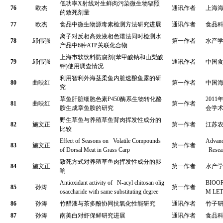
低功率
X
射线对生鲜肉污染微生物辐照
76
欧杰
通讯作者
上海
的致死剂量
77
欧杰
食品中微生物源毒素检测方法研究进展
通讯作者
食品
离子对反相高效液相色谱法同时检测水
78
邱伟强
第一作者
水产
产品中
6
种
ATP
关联化合物
上海市软饮料防腐剂
(
苯甲酸钠和山梨酸
79
邱伟强
通讯作者
中国
钾
)
使用调查情况
利用智利外海茎柔鱼内脏速酿鱼露的研
80
曲映红
第一作者
中国
究
草鱼肝脏细胞色素
P450
酶系生物转化酪
2011
81
曲映红
第一作者
胺生成章鱼胺的研究
会学
野生草鱼与养殖草鱼背肉挥发性成分的
82
施文正
第一作者
江苏
比较
Effect of Seasons on Volatile Compounds
Advanc
83
施文正
第一作者
of Dorsal Meat in Grass Carp
Resea
致死方式对养殖草鱼肉挥发性成分的影
84
施文正
第一作者
水产
响
Antioxidant activity of N-acyl chitosan olig
BIOO
85
孙涛
第一作者
osaccharide with same substituting degree
M LET
86
孙涛
竹醋液与茶多酚协同抗氧化性能研究
通讯作者
竹子
87
孙涛
南美白对虾保鲜研究进展
通讯作者
食品