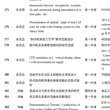
Interactions between tocopherols, tocotrien
175
衣杰荣
ols and carotenoids during autoxidation of m
第一作者
FOOD
ixed palm ole
2011 I
Determination of optimal angle of heat Coll
onferen
176
余克志
ector for solar water heating system in a dor
第一作者
s for 
mitory build
gy & E
177
余克志
“
制冷机制造工艺学
”
教学思路浅议
第一作者
科技
178
余克志
陈列柜及风幕数值模拟的研究进展
第一作者
制冷
2011 3r
Confe
CFD simulation in a vertical display cabine
179
余克志
第一作者
uter R
t with environment air supply
elopm
1)
180
余克志
高校学生生活区太阳能热水系统设计
第一作者
节能
卧式陈列柜风幕热卷吸系数的关联式模
181
余克志
第一作者
上海
型
182
张敏
果蔬冰点与其生理生化指标关系的研究
通讯作者
食品
183
张敏
采后果实表面对流换热系数测定
第一作者
农业
IFIP A
Determination of Thermal Conductivity of
184
张敏
第一作者
ormati
Aloe in the Cooling and Thawing Process