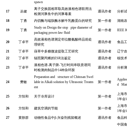
spawn
离子交换固相萃取高效液相色谱联用法
17
丛健
通讯作者
分析
检测河豚鱼中的河豚毒素
18
丁勇
内切酶与端肽酶水解牛乳酪蛋白的研究
第一作者
湖南
Study on Design the stop pipe diameter of
19
丁勇
第一作者
IEEE 
packaging power-law fluid
高效液相色谱测定邻位酪氨酸样品前处
20
丁卓平
通讯作者
食品
理研究
21
丁卓平
葎草中多糖微波提取工艺研究
通讯作者
辽宁
22
丁卓平
辐照聚丙烯的
ESR
法鉴定
通讯作者
核技
液相色谱
-
离子阱
-
飞行时间串联质谱同
23
丁卓平
通讯作者
分析
时检测肉制品中
14
种杂环胺
Preparation and structure of Chitosan Swel
Applie
24
樊敏
lable in Alkali solution by Ultrasonic Treatm
第一作者
d Mate
ent
上海
25
方恒和
关于冷库设计
第一作者
1
年会
上海
26
方恒和
建筑空调的节能
第一作者
1
年会
27
黄轶群
动物性食品中
β-
兴奋剂残留概述
通讯作者
食品
中国