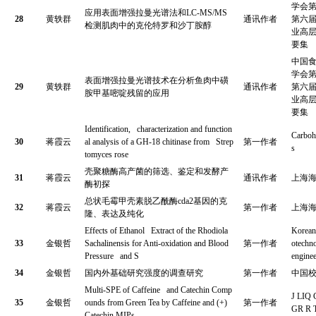
学会
应用表面增强拉曼光谱法和
LC-MS/MS
28
黄轶群
通讯作者
第六
检测肌肉中的克伦特罗和沙丁胺醇
业高
要集
中国
学会
表面增强拉曼光谱技术在分析鱼肉中磺
29
黄轶群
通讯作者
第六
胺甲基嘧啶残留的应用
业高
要集
Identification, characterization and function
Carboh
30
蒋霞云
al analysis of a GH-18 chitinase from Strep
第一作者
s
tomyces rose
壳聚糖酶高产菌的筛选、鉴定和发酵产
31
蒋霞云
通讯作者
上海
酶初探
总状毛霉甲壳素脱乙酰酶
cda2
基因的克
32
蒋霞云
第一作者
上海
隆、表达及纯化
Effects of Ethanol Extract of the Rhodiola
Korean 
33
金银哲
Sachalinensis for Anti-oxidation and Blood
第一作者
otechn
Pressure and S
enginee
34
金银哲
国内外基础研究强度的调查研究
第一作者
中国
Multi-SPE of Caffeine and Catechin Comp
J LI
35
金银哲
ounds from Green Tea by Caffeine and (+)
第一作者
GR R 
Catechin MIPs