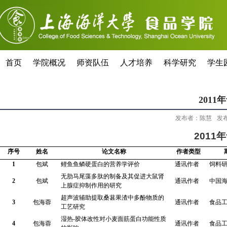
首页
学院概况
师资队伍
人才培养
科学研究
学生
201
发布者：陈慧
发布
2011
年
序号
姓名
论文名称
作者类型
1
包斌
鲤鱼鱼鳞硬蛋白的营养学评价
通讯作者
饲料
无肋马尾藻多肽的制备及其促进大鼠肾
2
包斌
通讯作者
中国
上腺症抑制作用的研究
超声波辅助提取桑葚果渣中多酚物质的
3
包海蓉
通讯作者
食品
工艺研究
湿热
-
胶体改性对小麦面筋蛋白功能性质
4
包海蓉
通讯作者
食品