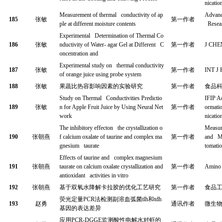
nicatio
Measurement of thermal conductivity of ap
Advanc
185
张敏
第一作者
ple at different moisture contents
Resea
Experimental Determination of Thermal Co
186
张敏
nductivity of Water- agar Gel at Different C
第一作者
J CH
oncentration and
Experimental study on thermal conductivity
187
张敏
第一作者
INT J
of orange juice using probe system
188
张敏
果蔬比热容影响因素的实验研究
第一作者
食品
Study on Thermal Conductivities Predictio
IFIP A
189
张敏
n for Apple Fruit Juice by Using Neural Net
第一作者
ormati
work
nicatio
The inhibitory effecton the crystallization o
Measur
190
张朝燕
f calcium oxalate of taurine and complex ma
第一作者
and Me
gnesium taurate
tomati
Effects of taurine and complex magnesium
191
张朝燕
taurate on calcium oxalate crystallization and
第一作者
Amino 
antioxidant activities in vitro
192
张朝燕
基于双氧水降解卡拉胶的优化工艺研究
第一作者
食品
荧光定量
PCR
法检测副溶血弧菌
tlh
和
tdh
193
赵勇
通讯作者
微生
基因的表达差异
应用
PCR-DGGE
监测酸性电解水对虾的