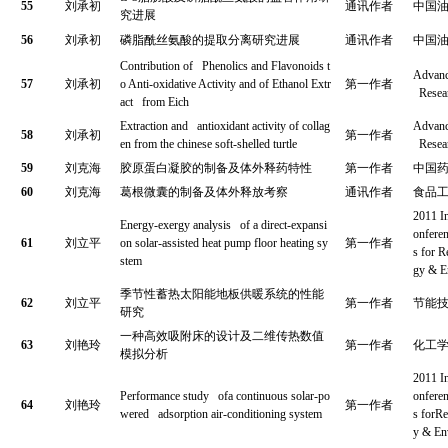
55
刘承初
通讯作者
中国
究进展
56
刘承初
磷脂酰丝氨酸的提取分离研究进展
通讯作者
中国
Contribution of Phenolics and Flavonoids t
Advanc
57
刘承初
o Anti-oxidative Activity and of Ethanol Extr
第一作者
Resea
act from Eich
Extraction and antioxidant activity of collag
Advanc
58
刘承初
第一作者
en from the chinese soft-shelled turtle
Resea
59
刘克海
胶原蛋白凝胶的制备及体外释药特性
第一作者
中国
60
刘克海
葛根微囊的制备及体外释放考察
通讯作者
食品
2011 I
Energy-exergy analysis of a direct-expansi
onferen
61
刘立平
on solar-assisted heat pump floor heating sy
第一作者
s for 
stem
gy & E
季节性蓄热太阳能地板供暖系统的性能
62
刘立平
第一作者
节能
研究
一种高效吸附床的设计及二维传热数值
63
刘艳玲
第一作者
化工
模拟分析
2011 I
Performance study ofa continuous solar-po
onferen
64
刘艳玲
第一作者
wered adsorption air-conditioning system
s forR
y & En