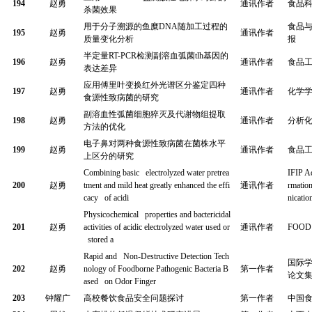
194
赵勇
通讯作者
食品
杀菌效果
用于分子溯源的鱼糜
DNA
随加工过程的
食品
195
赵勇
通讯作者
质量变化分析
报
半定量
RT-PCR
检测副溶血弧菌
tlh
基因的
196
赵勇
通讯作者
食品
表达差异
应用傅里叶变换红外光谱区分鉴定四种
197
赵勇
通讯作者
化学
食源性致病菌的研究
副溶血性弧菌细胞猝灭及代谢物组提取
198
赵勇
通讯作者
分析
方法的优化
电子鼻对两种食源性致病菌在菌株水平
199
赵勇
通讯作者
食品
上区分的研究
Combining basic electrolyzed water pretrea
IFIP A
200
赵勇
tment and mild heat greatly enhanced the effi
通讯作者
rmati
cacy of acidi
nicatio
Physicochemical properties and bactericidal
201
赵勇
activities of acidic electrolyzed water used or
通讯作者
FOOD 
stored a
Rapid and Non-Destructive Detection Tech
国际
202
赵勇
nology of Foodborne Pathogenic Bacteria B
第一作者
论文
ased on Odor Finger
203
钟耀广
高校餐饮食品安全问题探讨
第一作者
中国