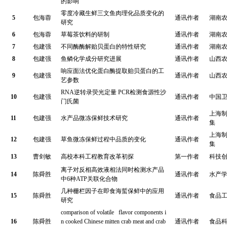
的影响
零度冷藏生鲜三文鱼肉理化品质变化的
5
包海蓉
通讯作者
湖南
研究
6
包海蓉
草莓茶饮料的研制
通讯作者
湖南
7
包建强
不同酶酶解贻贝蛋白的特性研究
通讯作者
湖南
8
包建强
鱼鳞化学成分研究进展
通讯作者
山西
响应面法优化蛋白酶提取贻贝蛋白的工
9
包建强
通讯作者
山西
艺参数
RNA
逆转录荧光定量
PCR
检测食源性沙
10
包建强
通讯作者
中国
门氏菌
上海
11
包建强
水产品微冻保鲜技术研究
通讯作者
集
上海
12
包建强
草鱼微冻保鲜过程中品质的变化
通讯作者
集
13
曹剑敏
高校本科工程教育改革初探
第一作者
科技
离子对反相高效液相法同时检测水产品
14
陈舜胜
通讯作者
水产
中
6
种
ATP
关联化合物
几种栅栏因子在即食海蜇保鲜中的应用
15
陈舜胜
通讯作者
食品
研究
comparison of volatile flavor components i
16
陈舜胜
n cooked Chinese mitten crab meat and crab
通讯作者
食品