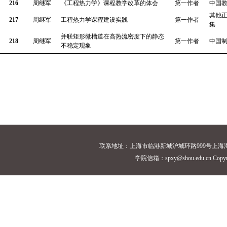
216
周继军
《工程热力学》课程教学改革的体会
第一作者
中国
其他
217
周继军
工程热力学课程建设实践
第一作者
集
并联矩形微槽道在高热流密度下的静态
218
周继军
第一作者
中国
不稳定现象
联系地址：上海市临港新城沪城环路999号上海海洋大学18
学院信箱：spxy@shou.edu.cn Cop