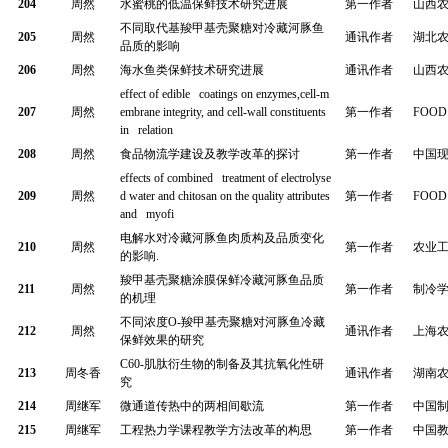
204
周然
水蜜桃的低温保鲜技术研究进展
第一作者
山西
不同取代基羧甲基壳聚糖对冷藏河豚鱼
205
周然
通讯作者
湖北
品质的影响
206
周然
海水鱼类保鲜技术研究进展
通讯作者
山西
effect of edible coatings on enzymes,cell-m
207
周然
embrane integrity, and cell-wall constituents
第一作者
FOOD
in relation
208
周然
食品物流学建设及教学改革的探讨
第一作者
中国
effects of combined treatment of electrolyse
209
周然
d water and chitosan on the quality attributes
第一作者
FOOD
and myofi
电解水对冷藏河豚鱼肉质构及品质变化
210
周然
第一作者
农业
的影响
.
羧甲基壳聚糖涂膜保鲜冷藏河豚鱼品质
211
周然
第一作者
制冷
的机理
不同浓度
O-
羧甲基壳聚糖对河豚鱼冷藏
212
周然
通讯作者
上海
保鲜效果的研究
C60-
肌肽衍生物的制备及其抗氧化性研
213
周冬香
通讯作者
湖南
究
214
周继军
微通道传热中的两相间歇流
第一作者
中国
215
周继军
工程热力学课程教学方法改革的构思
第一作者
中国