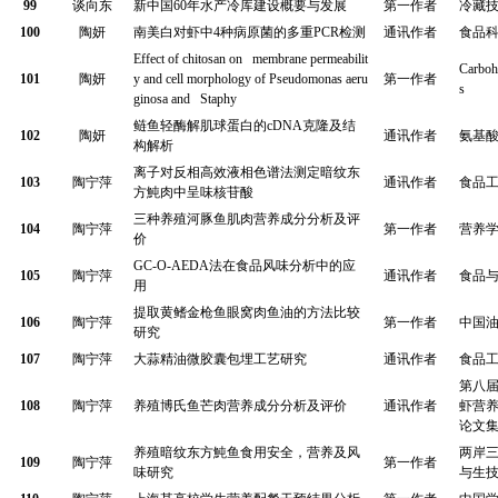
99
谈向东
新中国
60
年水产冷库建设概要与发展
第一作者
冷藏
100
陶妍
南美白对虾中
4
种病原菌的多重
PCR
检测
通讯作者
食品
Effect of chitosan on membrane permeabilit
Carboh
101
陶妍
y and cell morphology of Pseudomonas aeru
第一作者
s
ginosa and Staphy
鲢鱼轻酶解肌球蛋白的
cDNA
克隆及结
102
陶妍
通讯作者
氨基
构解析
离子对反相高效液相色谱法测定暗纹东
103
陶宁萍
通讯作者
食品
方魨肉中呈味核苷酸
三种养殖河豚鱼肌肉营养成分分析及评
104
陶宁萍
第一作者
营养
价
GC-O-AEDA
法在食品风味分析中的应
105
陶宁萍
通讯作者
食品
用
提取黄鳍金枪鱼眼窝肉鱼油的方法比较
106
陶宁萍
第一作者
中国
研究
107
陶宁萍
大蒜精油微胶囊包埋工艺研究
通讯作者
食品
第八
108
陶宁萍
养殖博氏鱼芒肉营养成分分析及评价
通讯作者
虾营
论文
养殖暗纹东方魨鱼食用安全，营养及风
两岸
109
陶宁萍
第一作者
味研究
与生