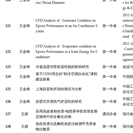
120
王金锋
第一作者
ctor Throat Diameter
s for 
gy & E
2011 I
CFD Analysis of Generator Condition on
onfere
121
王金锋
Ejector Performance in an Air Conditioner S
第一作者
r Distr
ystem
d Intel
ental 
2011 2n
CFD Analysis of Evaporator condition on
Confer
122
王金锋
Ejector Performance in a Solar Energy Air C
第一作者
gement
onditioner
ngineer
123
王金锋
冷凝温度对喷射器性能的影响研究
第一作者
低温
基于
CDIO
理念的
“
制冷空调自动化
”
课程
124
王金锋
第一作者
中国
建设探索
中国
125
王金锋
上海卧室热环境的测试与分析
第一作者
会论
中国
126
王金锋
挂壁式空调热气舒适性的研究
第一作者
会论
采用高效液相色谱
-
电喷雾串联质谱发测
127
王婧
通讯作者
现代
定猪肉中的全氟化合物
免疫色谱法及酶联免疫法检测甲壳类食
128
王婧
第一作者
现代
物过敏原